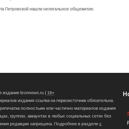
На Петровской нашли нелегальное общежитие.
 издание kronnews.ru |
18+
Н
териалов издания ссылка на первоисточник обязательна.
ерепечатка полностьию или частично материалов издания
цах, группах, аккаунтах в любых социальных сетях без
ения редакции запрещена. Подробнее в разделе
с