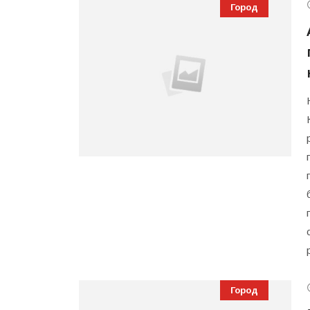
Город
Город