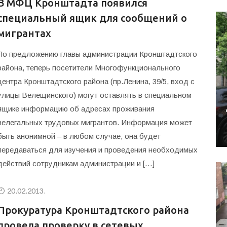
В МФЦ Кронштадта появился
специальный ящик для сообщений о
мигрантах
По предложению главы администрации Кронштадтского
района, теперь посетители Многофункционального
центра Кронштадтского района (пр.Ленина, 39/5, вход с
улицы Велещинского) могут оставлять в специальном
ящике информацию об адресах проживания
нелегальных трудовых мигрантов. Информация может
быть анонимной – в любом случае, она будет
передаваться для изучения и проведения необходимых
действий сотрудникам администрации и […]
20.02.2013.
Прокуратура Кронштадтского района
провела проверку в сетевых