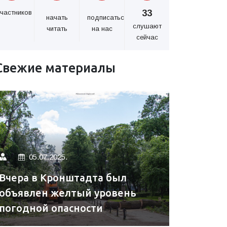
33
частников
начать
подписаться
слушают
читать
на нас
сейчас
Свежие материалы
05.07.2025.
Вчера в Кронштадта был
объявлен желтый уровень
погодной опасности