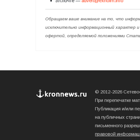
эл.почте —
advert@exholm.info
Обращаем ваше внимание на то, что инфор
исключительно информационный характер и н
офертой, определяемой положениями Статьи 
© 2012-2026 Сетевое
При перепечатке ма
Публикация и/или п
на публичных страни
письменного разреш
правовой информац