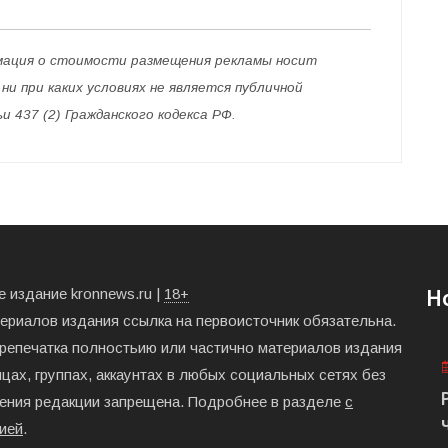
мация о стоимости размещения рекламы носит
и при каких условиях не является публичной
437 (2) Гражданского кодекса РФ.
 издание kronnews.ru |
18+
Н
териалов издания ссылка на первоисточник обязательна.
ерепечатка полностьию или частично материалов издания
цах, группах, аккаунтах в любых социальных сетях без
ения редакции запрещена. Подробнее в разделе
с
ией
.