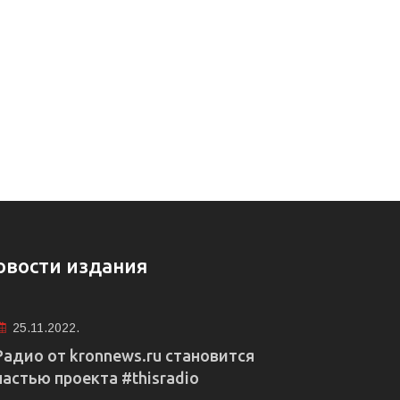
овости издания
25.11.2022.
Радио от kronnews.ru становится
частью проекта #thisradio