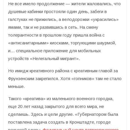
Не все имело продолжение — жители жаловались, что
душевые кабинки простояли один день, забеги в
галстуках не прижились, а велодорожки «украсились»
ямами, так и не развившись в сеть. На смену
толерантности в прошлом году пришла война с
«антисанитарными» киосками, торгующими шаурмой,
и… специальное приложение для мобильных
устройств «Нелегальный мигрант».
Но имидж креативного района с креативным главой за
Фрунзенским закрепился. Хотя «гопников» там не стало
меньше.
Такого «креатива» из маленького военного городка,
еще 20 лет назад закрытого для всего мира, не
сделаешь. Здесь и цели другие. «Губернатором была
поставлена задача создать в Кронштадте, городе
воинской славы,
федеральный центр патриотического