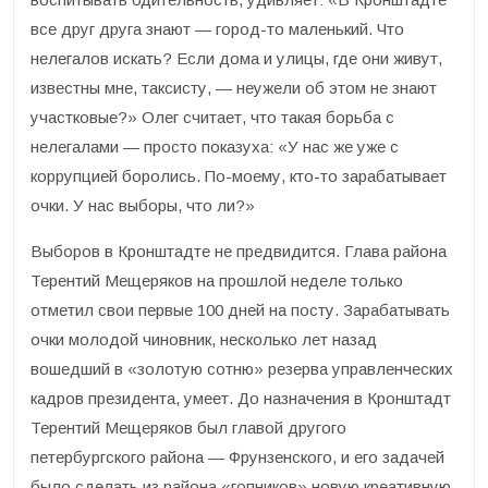
все друг друга знают — город-то маленький. Что
нелегалов искать? Если дома и улицы, где они живут,
известны мне, таксисту, — неужели об этом не знают
участковые?» Олег считает, что такая борьба с
нелегалами — просто показуха: «У нас же уже с
коррупцией боролись. По-моему, кто-то зарабатывает
очки. У нас выборы, что ли?»
Выборов в Кронштадте не предвидится. Глава района
Терентий Мещеряков на прошлой неделе только
отметил свои первые 100 дней на посту. Зарабатывать
очки молодой чиновник, несколько лет назад
вошедший в «золотую сотню» резерва управленческих
кадров президента, умеет. До назначения в Кронштадт
Терентий Мещеряков был главой другого
петербургского района — Фрунзенского, и его задачей
было сделать из района «гопников» новую креативную