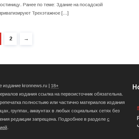
гостиницу. Ранее по теме: Здание на посадской
приватизируют Трехэтажное […]
2
→
 издание kronnews.ru |
18+
Н
териалов издания ссылка на первоисточник обязательна.
ерепечатка полностьию или частично материалов издания
цах, группах, аккаунтах в любых социальных сетях без
ения редакции запрещена. Подробнее в разделе
с
ией
.