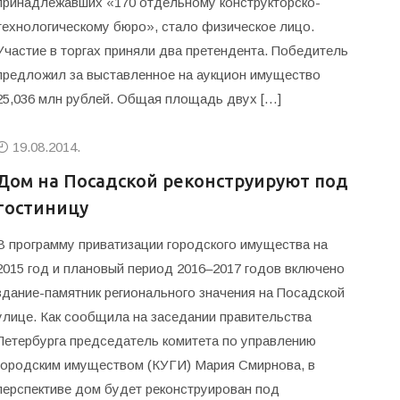
принадлежавших «170 отдельному конструкторско-
технологическому бюро», стало физическое лицо.
Участие в торгах приняли два претендента. Победитель
предложил за выставленное на аукцион имущество
25,036 млн рублей. Общая площадь двух […]
19.08.2014.
Дом на Посадской реконструируют под
гостиницу
В программу приватизации городского имущества на
2015 год и плановый период 2016–2017 годов включено
здание-памятник регионального значения на Посадской
улице. Как сообщила на заседании правительства
Петербурга председатель комитета по управлению
городским имуществом (КУГИ) Мария Смирнова, в
перспективе дом будет реконструирован под