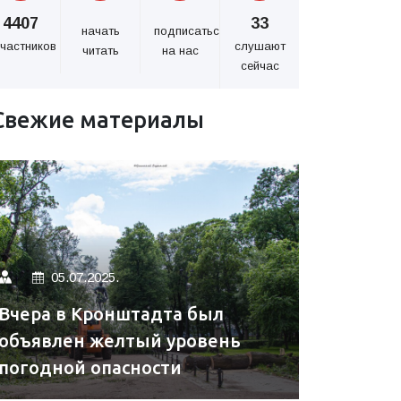
4407
33
начать
подписаться
частников
слушают
читать
на нас
сейчас
Свежие материалы
05.07.2025.
Вчера в Кронштадта был
объявлен желтый уровень
погодной опасности