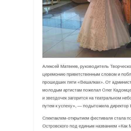
Алексей Матвеев, руководитель Творческ
церемонию приветственным словом и побла
прошедших пяти «Вешалках». От админист
молодым артистам пожелал Олег Кадомцев,
и звездочек загорится на театральном неб
путем к успеху», — подытожила директор
Спектаклем-открытием фестиваля стала п
Островского под единым названием «Как 