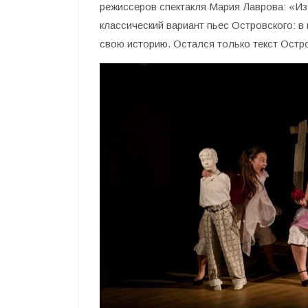
режиссеров спектакля Мария Лаврова: «Из
классический вариант пьес Островского: в
свою историю. Остался только текст Остр