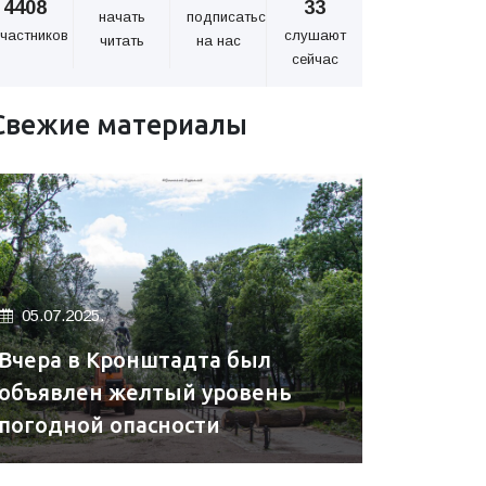
4408
33
начать
подписаться
частников
слушают
читать
на нас
сейчас
Свежие материалы
05.07.2025.
Вчера в Кронштадта был
объявлен желтый уровень
погодной опасности