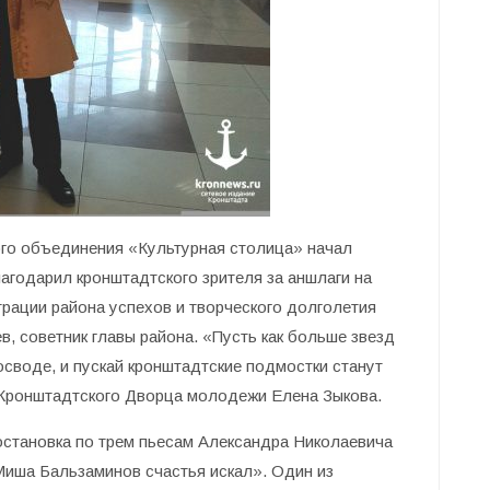
ого объединения «Культурная столица» начал
годарил кронштадтского зрителя за аншлаги на
рации района успехов и творческого долголетия
 советник главы района. «Пусть как больше звезд
осводе, и пускай кронштадтские подмостки станут
 Кронштадтского Дворца молодежи Елена Зыкова.
остановка по трем пьесам Александра Николаевича
Миша Бальзаминов счастья искал». Один из