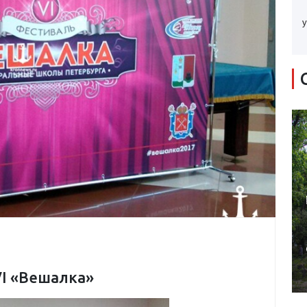
у
VI «Вешалка»