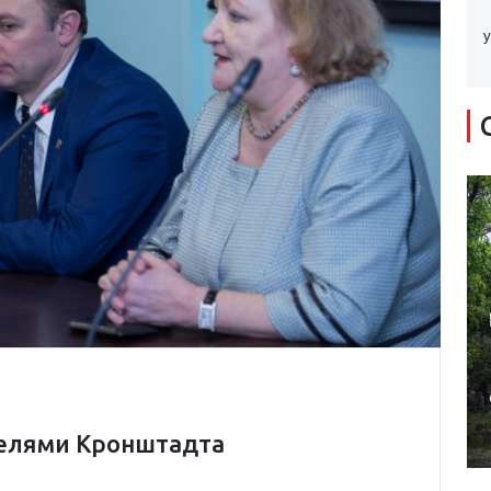
у
телями Кронштадта