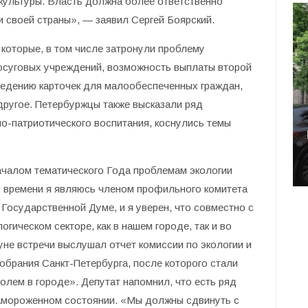
культуры. Власть должна более ответственно
 своей страны», — заявил Сергей Боярский.
которые, в том числе затронули проблему
досуговых учреждений, возможность выплаты второй
ведению карточек для малообеспеченных граждан,
другое. Петербуржцы также высказали ряд
о-патриотического воспитания, коснулись темы
началом тематического Года проблемам экологии
о времени я являюсь членом профильного комитета
Государственной Думе, и я уверен, что совместно с
гическом секторе, как в нашем городе, так и во
уне встречи выслушал отчет комиссии по экологии и
брания Санкт-Петербурга, после которого стали
олем в городе». Депутат напомнил, что есть ряд
замороженном состоянии. «Мы должны сдвинуть с