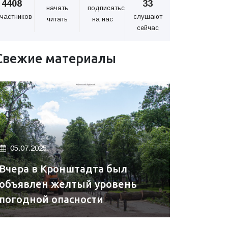
4408
33
начать
подписаться
частников
слушают
читать
на нас
сейчас
Свежие материалы
05.07.2025.
Вчера в Кронштадта был
объявлен желтый уровень
погодной опасности