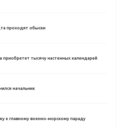
дта проходят обыски
 приобретет тысячу настенных календарей
нился начальник
ку к главному военно-морскому параду