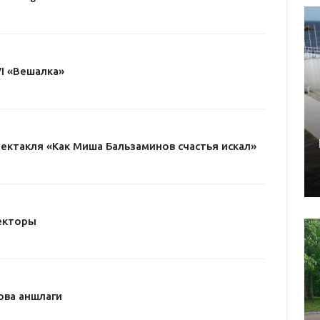
I «Вешалка»
пектакля «Как Миша Бальзаминов счастья искал»
екторы
ова аншлаги