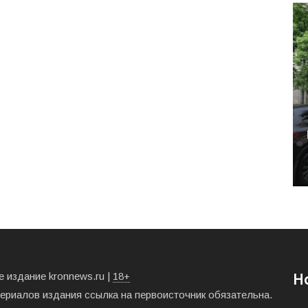
 издание kronnews.ru |
18+
Н
териалов издания ссылка на первоисточник обязательна.