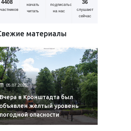
4408
36
начать
подписаться
частников
слушают
читать
на нас
сейчас
Свежие материалы
05.07.2025.
Вчера в Кронштадта был
объявлен желтый уровень
погодной опасности