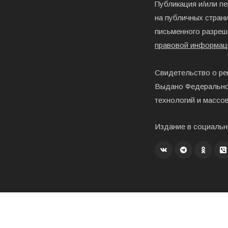
Публикация и/или п
на публичных страни
письменного разреш
правовой информац
Свидетельство о ре
Выдано Федерально
технологий и массо
Издание в социальн
Создание, хостинг и развитие – «Exholm»