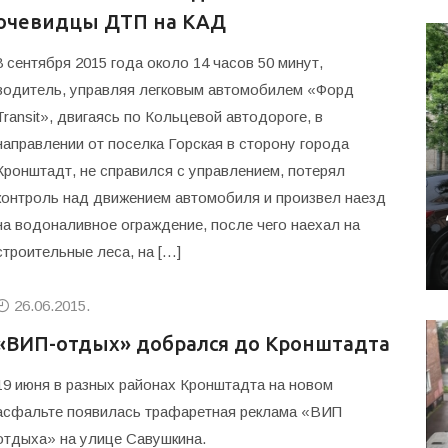
очевидцы ДТП на КАД
8 сентября 2015 года около 14 часов 50 минут,
водитель, управляя легковым автомобилем «Форд
Transit», двигаясь по Кольцевой автодороге, в
направлении от поселка Горская в сторону города
Кронштадт, не справился с управлением, потерял
контроль над движением автомобиля и произвел наезд
на водоналивное ограждение, после чего наехал на
строительные леса, на […]
26.06.2015.
«ВИП-отдых» добрался до Кронштадта
19 июня в разных районах Кронштадта на новом
асфальте появилась трафаретная реклама «ВИП
отдыха» на улице Савушкина.