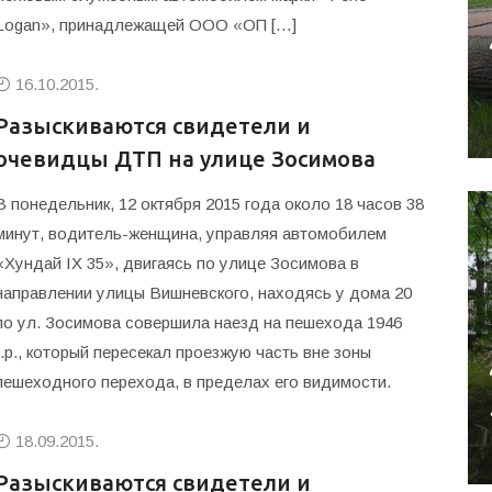
Logan», принадлежащей ООО «ОП […]
16.10.2015.
Разыскиваются свидетели и
очевидцы ДТП на улице Зосимова
В понедельник, 12 октября 2015 года около 18 часов 38
минут, водитель-женщина, управляя автомобилем
«Хундай IX 35», двигаясь по улице Зосимова в
направлении улицы Вишневского, находясь у дома 20
по ул. Зосимова совершила наезд на пешехода 1946
г.р., который пересекал проезжую часть вне зоны
пешеходного перехода, в пределах его видимости.
18.09.2015.
Разыскиваются свидетели и