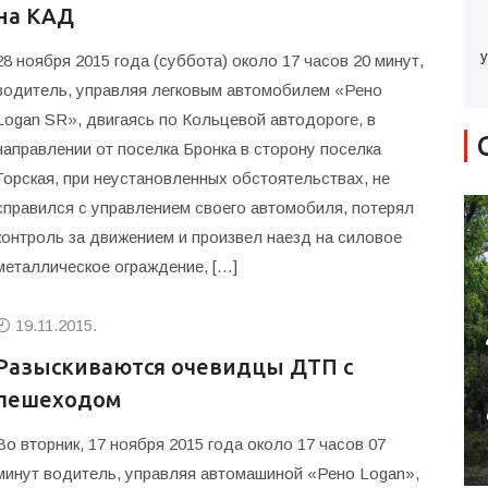
на КАД
у
28 ноября 2015 года (суббота) около 17 часов 20 минут,
водитель, управляя легковым автомобилем «Рено
Logan SR», двигаясь по Кольцевой автодороге, в
направлении от поселка Бронка в сторону поселка
Горская, при неустановленных обстоятельствах, не
справился с управлением своего автомобиля, потерял
контроль за движением и произвел наезд на силовое
металлическое ограждение, […]
19.11.2015.
Разыскиваются очевидцы ДТП с
пешеходом
Во вторник, 17 ноября 2015 года около 17 часов 07
минут водитель, управляя автомашиной «Рено Logan»,