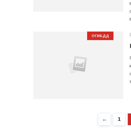
ОГИБДД
←
1