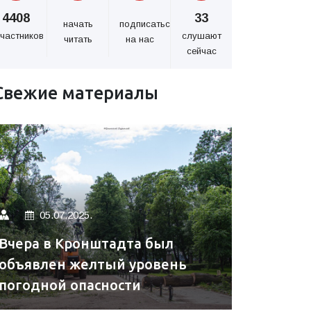
4408
33
начать
подписаться
частников
слушают
читать
на нас
сейчас
Свежие материалы
05.07.2025.
Вчера в Кронштадта был
объявлен желтый уровень
погодной опасности