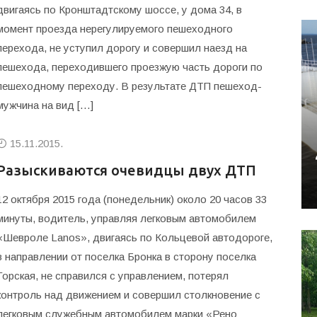
двигаясь по Кронштадтскому шоссе, у дома 34, в
момент проезда нерегулируемого пешеходного
перехода, не уступил дорогу и совершил наезд на
пешехода, переходившего проезжую часть дороги по
пешеходному переходу. В результате ДТП пешеход-
мужчина на вид […]
15.11.2015.
Разыскиваются очевидцы двух ДТП
12 октября 2015 года (понедельник) около 20 часов 33
минуты, водитель, управляя легковым автомобилем
«Шевроле Lanos», двигаясь по Кольцевой автодороге,
в направлении от поселка Бронка в сторону поселка
Горская, не справился с управлением, потерял
контроль над движением и совершил столкновение с
легковым служебным автомобилем марки «Рено