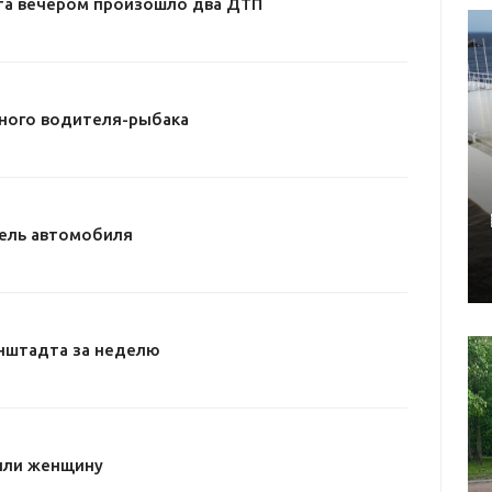
та вечером произошло два ДТП
ного водителя-рыбака
ель автомобиля
нштадта за неделю
или женщину