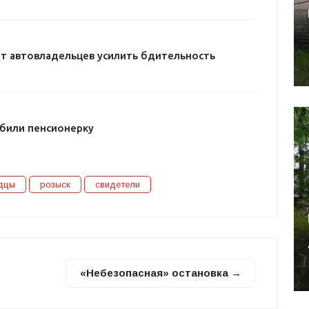
т автовладельцев усилить бдительность
били пенсионерку
дцы
розыск
свидетели
«Небезопасная» остановка →