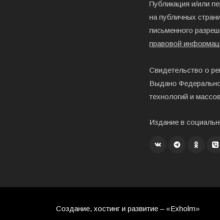
Публикация и/или п
на публичных страни
письменного разреш
правовой информац
Свидетельство о ре
Выдано Федерально
технологий и массо
Издание в социальн
Создание, хостинг и развитие – «Exholm»