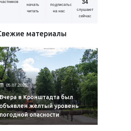
34
частников
начать
подписаться
слушают
читать
на нас
сейчас
Свежие материалы
05.07.2025.
Вчера в Кронштадта был
объявлен желтый уровень
погодной опасности