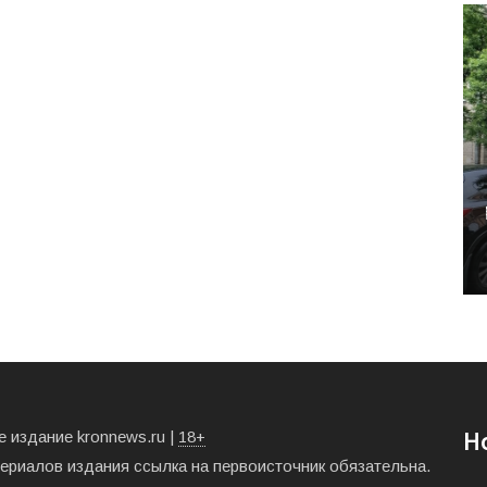
 издание kronnews.ru |
18+
Н
териалов издания ссылка на первоисточник обязательна.