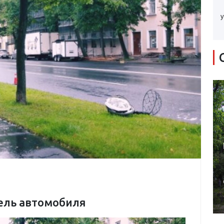
у
ель автомобиля