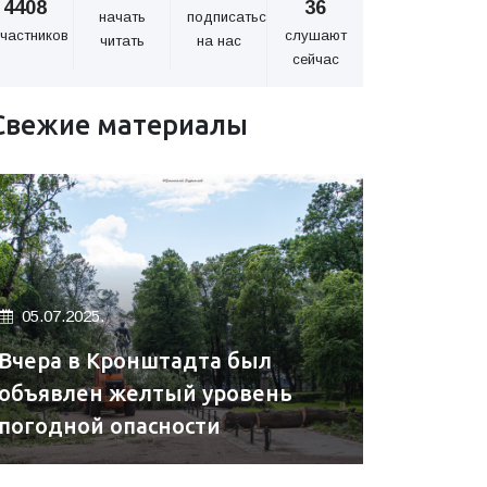
4408
36
начать
подписаться
частников
слушают
читать
на нас
сейчас
Свежие материалы
05.07.2025.
Вчера в Кронштадта был
объявлен желтый уровень
погодной опасности