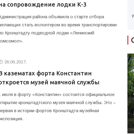
на сопровождение лодки К-3
у
Администрация района объявила о старте отбора
желающих стать волонтером во время транспортировки
по Кронштадту подводной лодки «Ленинский
комсомол».
28.06.2017.
В казематах форта Константин
откроется музей маячной службы
1 июля в форту «Константин» состоится официальное
открытие кронштадтского музея маячной службы. Это –
первая в истории фортов Кронштадта музейная
экспозиция.