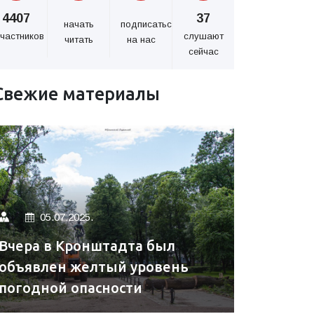
4407
37
начать
подписаться
частников
слушают
читать
на нас
сейчас
Свежие материалы
05.07.2025.
Вчера в Кронштадта был
объявлен желтый уровень
погодной опасности