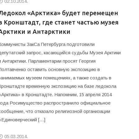
02.10.2014.
Ледокол «Арктика» будет перемещен
в Кронштадт, где станет частью музея
Арктики и Антарктики
Коммунисты ЗакСа Петербурга подготовили
депутатский запрос, касающийся судьбы Музея Арктики
и Антарктики. Парламентарии просят Георгия
Полтавченко оставить основную экспозицию в
занимаемых музеем помещениях, а также создать в
Кронштадте временную экспозицию на базе ледокола
«Арктика» в Кронштадте. Напомним, 15 апреля 2014
года Росимущество распространило официальное
сообщение, что отказало религиозной организации
«Единоверческий […]
05.03.2014.