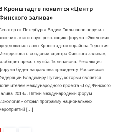
В Кронштадте появится «Центр
Финского залива»
Сенатор от Петербурга Вадим Тюльпанов поручил
включить в итоговую резолюцию форума «Экология»
предложение главы Кронштадтскогорайона Терентия
Мещерякова о создании «центра Финского залива»,
сообщает пресс-служба Тюльпанова. Резолюция
форума будет направлена президенту Российской
Федерации Владимиру Путину, который является
попечителем международного проекта «Год Финского
залива-2014». Пятый международный форум
«Экология» открыл программу национальных
мероприятий […]