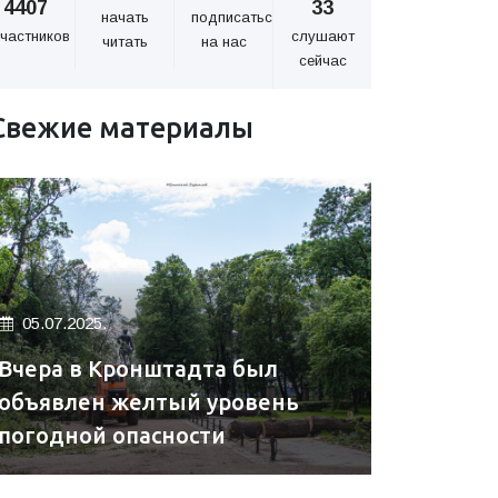
4407
33
начать
подписаться
частников
слушают
читать
на нас
сейчас
Свежие материалы
05.07.2025.
Вчера в Кронштадта был
объявлен желтый уровень
погодной опасности