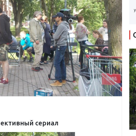
у
тективный сериал