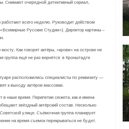
ы. Снимают очередной детективный сериал,
ы работают всего неделю. Руководит действом
 «Всемирные Русские Студии»). Директор картины –
н.
мосту. Как говорят актёры, «крови» на острове не
ая группа ещё не раз вернётся: в Кронштадте
ротуаре расположились специалисты по реквизиту —
вят к выходу актёров массовки.
 в наше время. Перипетии сюжета, как и имена
о обещают звёздный актёрский состав. Несколько
 Советской улице. Съёмочная группа планирует
жение на время съемок перекрываться не будет.