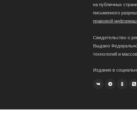
на публичных страни
письменного разреш
правовой информац
Свидетельство о ре
Выдано Федерально
технологий и массо
Издание в социальн
Создание, хостинг и развитие – «Exholm»