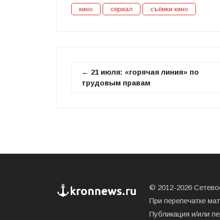
кино
сериал
съёмки кино
← 21 июля: «горячая линия» по
трудовым правам
© 2012-2026 Сетевое
При перепечатке ма
Публикация и/или п