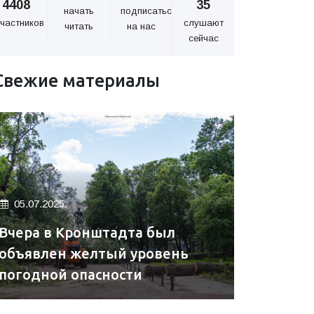
4408
35
начать
подписаться
частников
слушают
читать
на нас
сейчас
Свежие материалы
05.07.2025.
Вчера в Кронштадта был
объявлен желтый уровень
погодной опасности