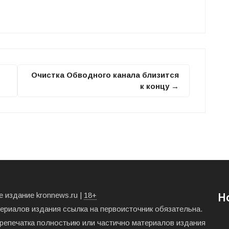
Очистка Обводного канала близится
к концу →
 издание kronnews.ru |
18+
Н
териалов издания ссылка на первоисточник обязательна.
ерепечатка полностьию или частично материалов издания