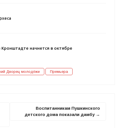
рхеса
в Кронштадте начнется в октябре
кий Дворец молодёжи
Премьера
Воспитанникам Пушкинского
детского дома показали дамбу →