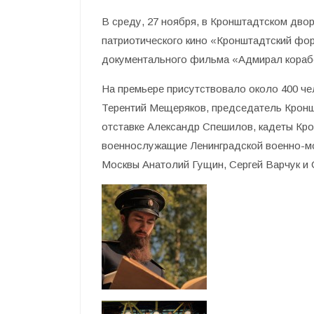
В среду, 27 ноября, в Кронштадтском дво
патриотического кино «Кронштадтский фо
документального фильма «Адмирал кораб
На премьере присутствовало около 400 чел
Терентий Мещеряков
, председатель Кронш
отставке Александр Спешилов, кадеты Кро
военнослужащие Ленинградской военно-морс
Москвы Анатолий Гущин, Сергей Варчук и 