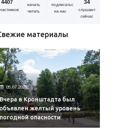
4407
34
начать
подписаться
частников
слушают
читать
на нас
сейчас
Свежие материалы
05.07.2025.
Вчера в Кронштадта был
объявлен желтый уровень
погодной опасности