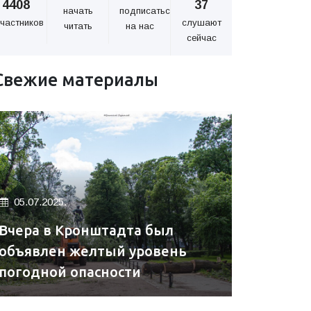
4408
37
начать
подписаться
частников
слушают
читать
на нас
сейчас
Свежие материалы
05.07.2025.
Вчера в Кронштадта был
объявлен желтый уровень
погодной опасности