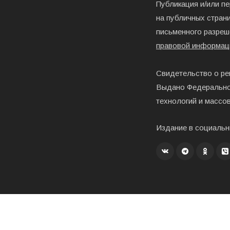
Публикация и/или п
на публичных страни
письменного разреш
правовой информац
Свидетельство о ре
Выдано Федерально
технологий и массо
Издание в социальн
Создание, хостинг и развитие – «Exholm»