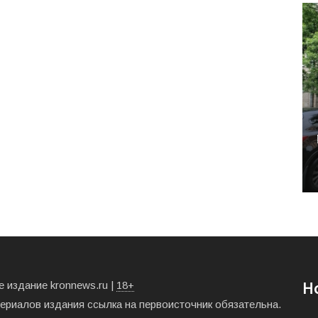
 издание kronnews.ru |
18+
Н
териалов издания ссылка на первоисточник обязательна.