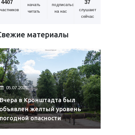
4407
37
начать
подписаться
частников
слушают
читать
на нас
сейчас
Свежие материалы
05.07.2025.
Вчера в Кронштадта был
объявлен желтый уровень
погодной опасности