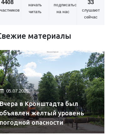
4408
33
начать
подписаться
частников
слушают
читать
на нас
сейчас
Свежие материалы
05.07.2025.
Вчера в Кронштадта был
объявлен желтый уровень
погодной опасности