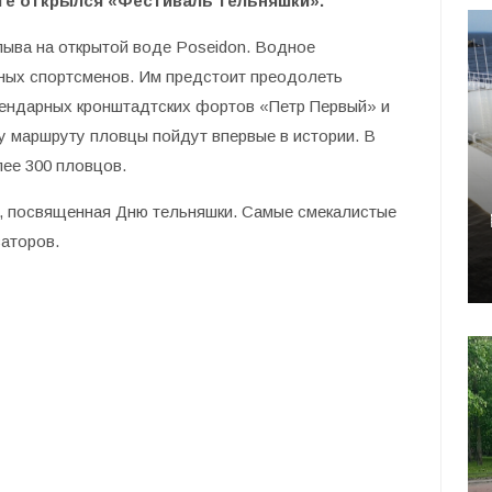
те открылся «Фестиваль тельняшки».
лыва на открытой воде Poseidon. Водное
ных спортсменов. Им предстоит преодолеть
егендарных кронштадтских фортов «Петр Первый» и
у маршруту пловцы пойдут впервые в истории. В
ее 300 пловцов.
а, посвященная Дню тельняшки. Самые смекалистые
заторов.