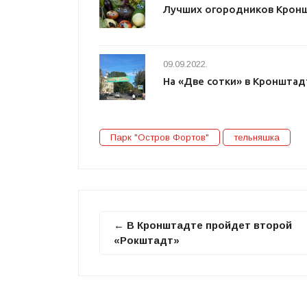
Лучших огородников Кронш
09.09.2022.
На «Две сотки» в Кроншта
Парк "Остров Фортов"
тельняшка
← В Кронштадте пройдет второй
«Рокштадт»