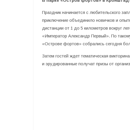
В парке «Остров фортов» в Кронштад
Праздник начинается с любительского зап
приключение объединило новичков и опыт
дистанции от 1 до 5 километров вокруг л
«Император Александр Первый». По таком
«Острове фортов» собрались сегодня бол
Затем гостей ждет тематическая викторин
и эрудированные получат призы от органи