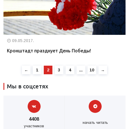
09.05.2017.
Кронштадт празднует День Победы!
←
1
2
3
4
…
10
→
Мы в соцсетях
4408
начать читать
участников