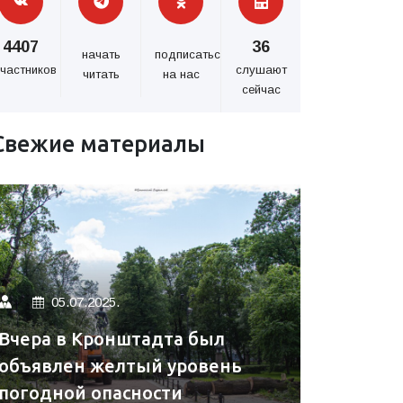
4407
36
начать
подписаться
частников
слушают
читать
на нас
сейчас
Свежие материалы
05.07.2025.
Вчера в Кронштадта был
объявлен желтый уровень
погодной опасности