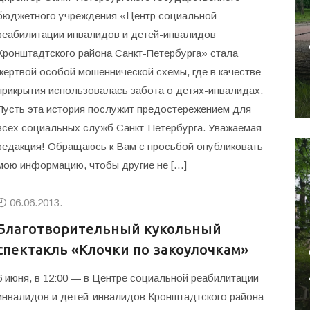
бюджетного учреждения «Центр социальной
реабилитации инвалидов и детей-инвалидов
Кронштадтского района Санкт-Петербурга» стала
жертвой особой мошеннической схемы, где в качестве
прикрытия использовалась забота о детях-инвалидах.
Пусть эта история послужит предостережением для
всех социальных служб Санкт-Петербурга. Уважаемая
редакция! Обращаюсь к Вам с просьбой опубликовать
мою информацию, чтобы другие не […]
06.06.2013.
Благотворительный кукольный
спектакль «Клочки по закоулочкам»
6 июня, в 12:00 — в Центре социальной реабилитации
инвалидов и детей-инвалидов Кронштадтского района