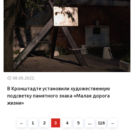
08.09.2022.
В Кронштадте установили художественную
подсветку памятного знака «Малая дорога
жизни»
←
1
2
3
4
5
…
116
→