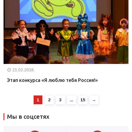
21.02.2018.
Этап конкурса «Я люблю тебя Россия!»
1
2
3
…
15
→
Мы в соцсетях