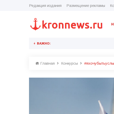
Редакция издания
Размещение рекламы
Ко
Н
ВАЖНО:
Главная
Конкурсы
#яхочубытьусл