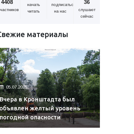
4408
36
начать
подписаться
частников
слушают
читать
на нас
сейчас
Свежие материалы
05.07.2025.
Вчера в Кронштадта был
объявлен желтый уровень
погодной опасности