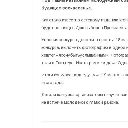
Под таким названием молодежный со
будущее воскресенье.
Как стало известно сетевому изданию kron
будет посвящен Дню выборов Президента
Условия конкурса довольно просты: 18 ма
конкурса, выложить фотографию в одной и
хештег «яхочубытьуслышанным». Фотограф
так и в Твиттере, Инстаграмме и даже Одн
Итоги конкурса подведут уже 19 марта, а 
этого года.
Детали конкурса организаторы озвучат з
на встрече молодежи с главой района.