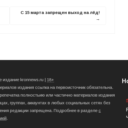
С 15 марта запрещен выход на лёд!
→
 издание kronnews.ru |
18+
Н
териалов издания ссылка на первоисточник обязательна.
ерепечатка полностьию или частично материалов издания
цах, группах, аккаунтах в любых социальных сетях без
ения редакции запрещена. Подробнее в разделе
с
ией
.