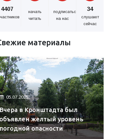
4407
34
начать
подписаться
частников
слушают
читать
на нас
сейчас
Свежие материалы
05.07.2025.
Вчера в Кронштадта был
объявлен желтый уровень
погодной опасности