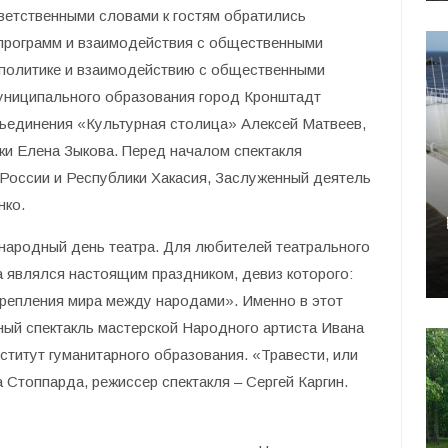
ветственными словами к гостям обратились
программ и взаимодействия с общественными
политике и взаимодействию с общественными
униципального образования город Кронштадт
бъединения «Культурная столица» Алексей Матвеев,
и Елена Зыкова. Перед началом спектакля
России и Республики Хакасия, Заслуженный деятель
нко.
народный день театра. Для любителей театрального
а являлся настоящим праздником, девиз которого:
крепления мира между народами». Именно в этот
ый спектакль мастерской Народного артиста Ивана
ститут гуманитарного образования. «Травести, или
Стоппарда, режиссер спектакля – Сергей Каргин.