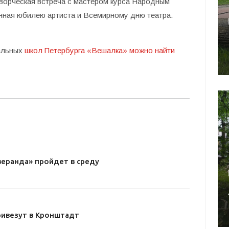
ворческая встреча с мастером курса Народным
нная юбилею артиста и Всемирному дню театра.
ральных
школ Петербурга «Вешалка» можно найти
веранда» пройдет в среду
ривезут в Кронштадт