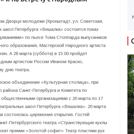
у
ком Дворце молодежи (Кронштадт, ул. Советская,
ых школ Петербурга «Вешалка» состоится показ
одеваниями» по пьесе Тома Стоппарда выпускников
рного образования, Мастерской Народного артиста
ин. А 28 марта (суббота) в 15:00 пройдет
одным артистом России Иваном Краско,
у дню театра.
ское объединение «Культурная столица», при
 района Санкт-Петербурга и Комитета по
 общественными организациями с 20 марта по 17
театральных школ Петербурга «Вешалка». 20 марта
и состоялась церемония открытия. Гостей
анкт-Петербургского театра «Странствующие куклы
еат премии «Золотой софит» Театр пластики рук