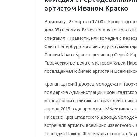
артистом Иваном Краско
В пятницу, 27 марта в 17:00 в Кронштадтс
дом 35) в рамках IV Фестиваля театральн
спектакля «Травести, или комедия с пере
Санкт-Петербургского института гуманита
России Ивана Краско, режиссер Сергей Карг
Творческая встреча с мастером курса Нар
посвященная юбилею артиста и Всемирном
Кронштадтский Дворец молодежи и Творче
поддержке Администрации Кронштадтского
молодежной политике и взаимодействию с
апреля 2015 года проводят IV Фестиваль 
на сцене Кронштадтского Дворца молодеж
встречали артисты всемирно известного С
Господин Пэжо». Фестиваль открывал Лаур