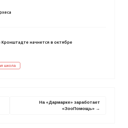
рхеса
в Кронштадте начнется в октябре
ая школа
На «Дармарке» заработает
«ЗооПомощь» →