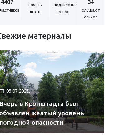
4407
34
начать
подписаться
частников
слушают
читать
на нас
сейчас
Свежие материалы
05.07.2025.
Вчера в Кронштадта был
объявлен желтый уровень
погодной опасности