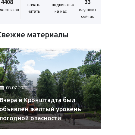
4408
33
начать
подписаться
частников
слушают
читать
на нас
сейчас
Свежие материалы
05.07.2025.
Вчера в Кронштадта был
объявлен желтый уровень
погодной опасности