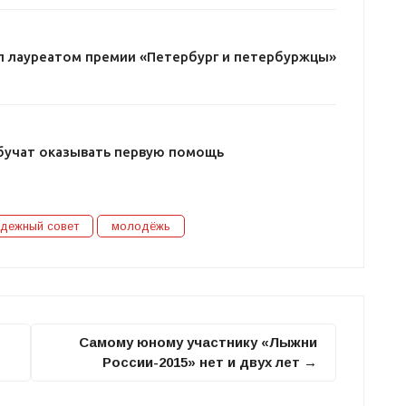
л лауреатом премии «Петербург и петербуржцы»
бучат оказывать первую помощь
дежный совет
молодёжь
Самому юному участнику «Лыжни
России-2015» нет и двух лет →