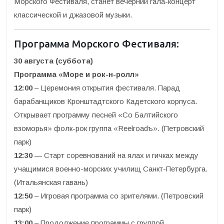
Морского Фестиваля, станет вечерний гала-концерт
классической и джазовой музыки.
Программа Морского Фестиваля:
30 августа (суббота)
Программа «Море и рок-н-ролл»
12:00
– Церемония открытия фестиваля. Парад
барабанщиков Кронштадтского Кадетского корпуса.
Открывает программу песней «Со Балтийского
взоморья» фолк-рок группа «Reelroadъ». (Петровский
парк)
12:30
— Старт соревнований на ялах и гичках между
учащимися военно-морских училищ Санкт-Петербурга.
(Итальянская гавань)
12:50
– Игровая программа со зрителями. (Петровский
парк)
13:00
– Продолжение программы с группой