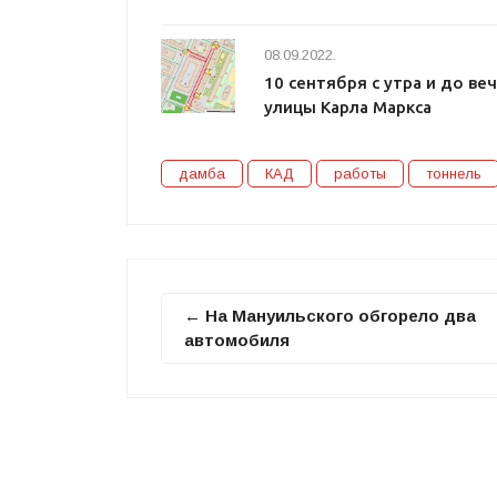
08.09.2022.
10 сентября с утра и до в
улицы Карла Маркса
дамба
КАД
работы
тоннель
← На Мануильского обгорело два
автомобиля