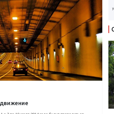
у
т движение