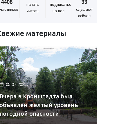
4408
33
начать
подписаться
частников
слушают
читать
на нас
сейчас
Свежие материалы
05.07.2025.
Вчера в Кронштадта был
объявлен желтый уровень
погодной опасности