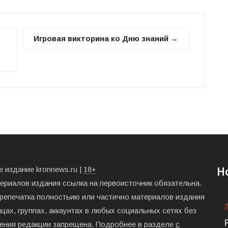
Игровая викторина ко Дню знаний →
 издание kronnews.ru |
18+
Н
териалов издания ссылка на первоисточник обязательна.
ерепечатка полностьию или частично материалов издания
цах, группах, аккаунтах в любых социальных сетях без
ения редакции запрещена. Подробнее в разделе
с