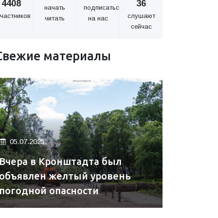
4408
36
начать
подписаться
частников
слушают
читать
на нас
сейчас
Свежие материалы
05.07.2025.
Вчера в Кронштадта был
объявлен желтый уровень
погодной опасности