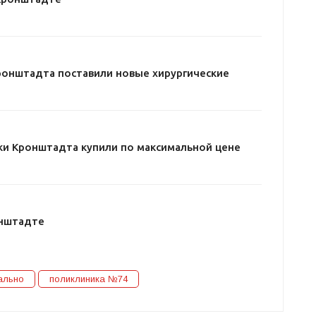
ронштадта поставили новые хирургические
и Кронштадта купили по максимальной цене
онштадте
ально
поликлиника №74