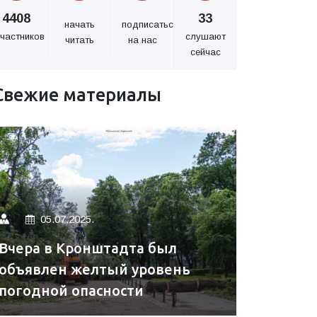
4408
33
начать
подписаться
частников
слушают
читать
на нас
сейчас
Свежие материалы
05.07.2025.
Вчера в Кронштадта был
объявлен желтый уровень
погодной опасности