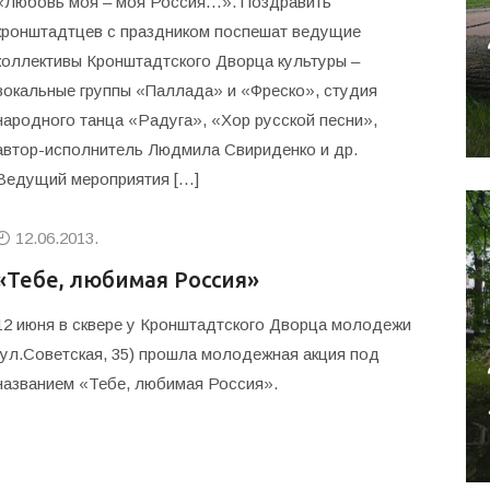
«Любовь моя – моя Россия…». Поздравить
кронштадтцев с праздником поспешат ведущие
коллективы Кронштадтского Дворца культуры –
вокальные группы «Паллада» и «Фреско», студия
народного танца «Радуга», «Хор русской песни»,
автор-исполнитель Людмила Свириденко и др.
Ведущий мероприятия […]
12.06.2013.
«Тебе, любимая Россия»
12 июня в сквере у Кронштадтского Дворца молодежи
(ул.Советская, 35) прошла молодежная акция под
названием «Тебе, любимая Россия».