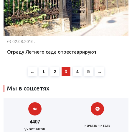
02.08.2016.
Ограду Летнего сада отреставрируют
←
1
2
3
4
5
→
Мы в соцсетях
4407
начать читать
участников