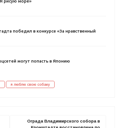
«Я рисую море»
адта победил в конкурсе «За нравственный
оцсетей могут попасть в Японию
в
я люблю свою собаку
Ограда Владимирского собора в
Кронштадте восстановлена по