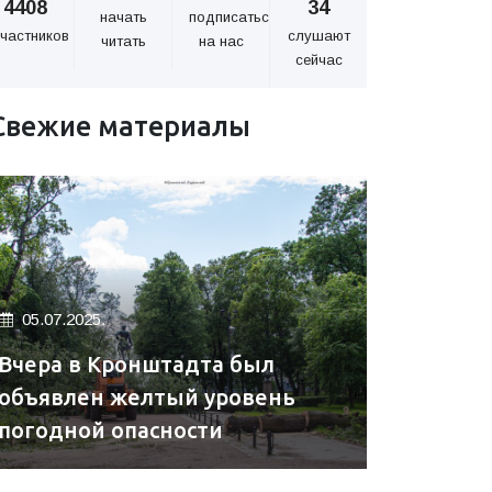
4408
34
начать
подписаться
частников
слушают
читать
на нас
сейчас
Свежие материалы
05.07.2025.
Вчера в Кронштадта был
объявлен желтый уровень
погодной опасности