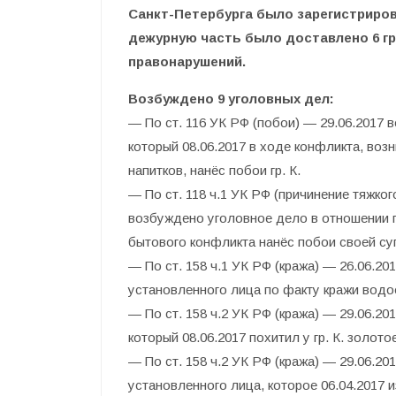
Санкт-Петербурга было зарегистриров
дежурную часть было доставлено 6 г
правонарушений.
Возбуждено 9 уголовных дел:
— По ст. 116 УК РФ (побои) — 29.06.2017 
который 08.06.2017 в ходе конфликта, воз
напитков, нанёс побои гр. К.
— По ст. 118 ч.1 УК РФ (причинение тяжко
возбуждено уголовное дело в отношении гр
бытового конфликта нанёс побои своей супр
— По ст. 158 ч.1 УК РФ (кража) — 26.06.2
установленного лица по факту кражи водо
— По ст. 158 ч.2 УК РФ (кража) — 29.06.20
который 08.06.2017 похитил у гр. К. золот
— По ст. 158 ч.2 УК РФ (кража) — 29.06.2
установленного лица, которое 06.04.2017 