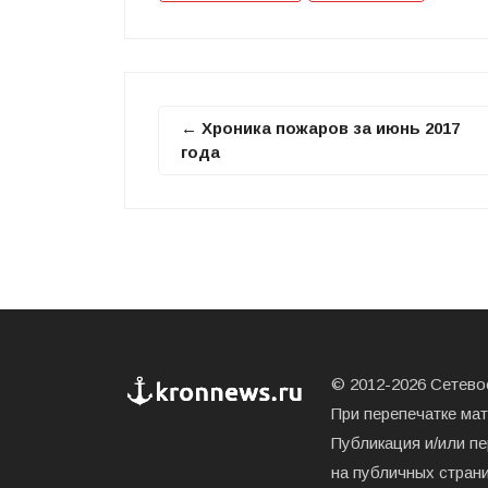
← Хроника пожаров за июнь 2017
года
© 2012-2026 Сетевое
При перепечатке ма
Публикация и/или п
на публичных страни