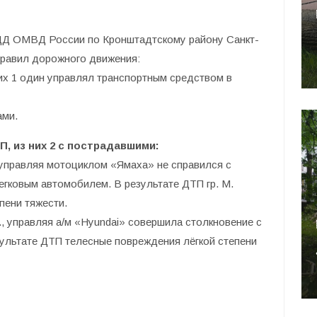
ДД ОМВД России по Кронштадтскому району Санкт-
правил дорожного движения:
их 1 один управлял транспортным средством в
ами.
, из них 2 с пострадавшими:
., управляя мотоциклом «Ямаха» не справился с
егковым автомобилем. В результате ДТП гр. М.
пени тяжести.
 К., управляя а/м «Hyundai» совершила столкновение с
езультате ДТП телесные повреждения лёгкой степени