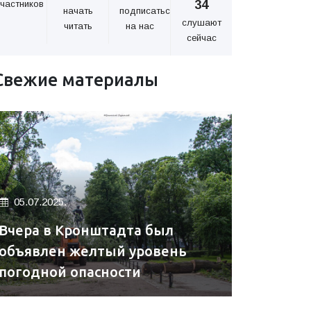
34
частников
начать
подписаться
слушают
читать
на нас
сейчас
Свежие материалы
05.07.2025.
Вчера в Кронштадта был
объявлен желтый уровень
погодной опасности