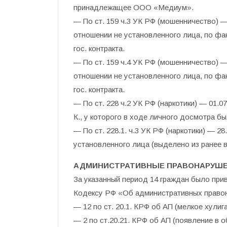
принадлежащее ООО «Медиум».
— По ст. 159 ч.3 УК РФ (мошенничество) 
отношении не установленного лица, по фа
гос. контракта.
— По ст. 159 ч.4 УК РФ (мошенничество) 
отношении не установленного лица, по фа
гос. контракта.
— По ст. 228 ч.2 УК РФ (наркотики) — 01.
К., у которого в ходе личного досмотра бы
— По ст. 228.1. ч.3 УК РФ (наркотики) — 
установленного лица (выделено из ранее 
АДМИНИСТРАТИВНЫЕ ПРАВОНАРУШ
За указанный период 14 граждан было при
Кодексу РФ «Об административных правон
— 12 по ст. 20.1. КРФ об АП (мелкое хулиг
— 2 по ст.20.21. КРФ об АП (появление в 