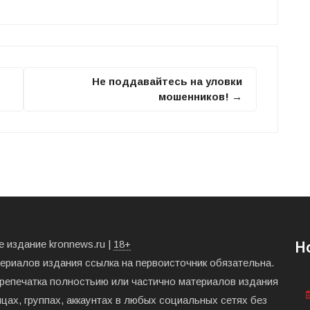
Не поддавайтесь на уловки
мошенников! →
 издание kronnews.ru |
18+
Н
териалов издания ссылка на первоисточник обязательна.
ерепечатка полностьию или частично материалов издания
цах, группах, аккаунтах в любых социальных сетях без