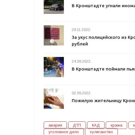
В Кронштадте угнали инома
29.11.2022.
За укус полицейского из К
рублей
24.09.2022.
В Кронштадте поймали пья
02.09.2022.
Пожилую жительницу Кронш
авария
ДТП
КАД
кража
уголовное дело
хулиганство