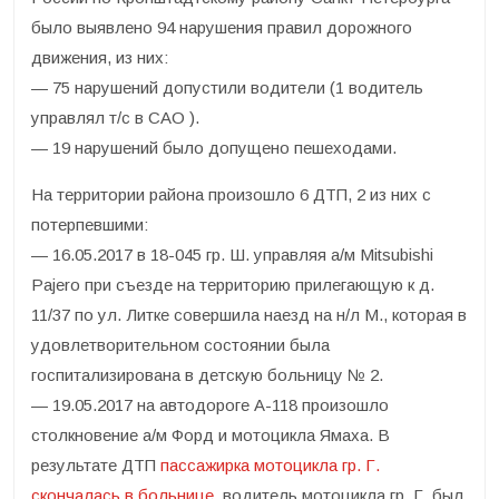
было выявлено 94 нарушения правил дорожного
движения, из них:
— 75 нарушений допустили водители (1 водитель
управлял т/с в САО ).
— 19 нарушений было допущено пешеходами.
На территории района произошло 6 ДТП, 2 из них с
потерпевшими:
— 16.05.2017 в 18-045 гр. Ш. управляя а/м Mitsubishi
Pajero при съезде на территорию прилегающую к д.
11/37 по ул. Литке совершила наезд на н/л М., которая в
удовлетворительном состоянии была
госпитализирована в детскую больницу № 2.
— 19.05.2017 на автодороге А-118 произошло
столкновение а/м Форд и мотоцикла Ямаха. В
результате ДТП
пассажирка мотоцикла гр. Г.
скончалась в больнице
, водитель мотоцикла гр. Г. был