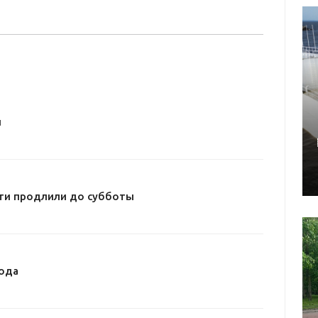
и
ти продлили до субботы
ода