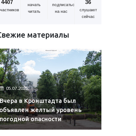
4407
36
начать
подписаться
частников
слушают
читать
на нас
сейчас
Свежие материалы
05.07.2025.
Вчера в Кронштадта был
объявлен желтый уровень
погодной опасности