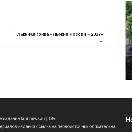
Лыжная гонка «Лыжня России – 2017»
→
 издание kronnews.ru |
18+
Н
териалов издания ссылка на первоисточник обязательна.