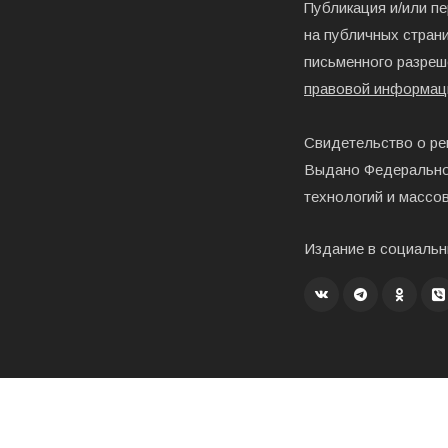
Публикация и/или п
на публичных страни
письменного разреш
правовой информац
Свидетельство о ре
Выдано Федерально
технологий и массо
Издание в социальн
Создание, хостинг и развитие – «Exholm»