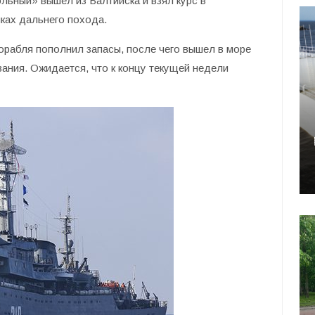
ьный» вышел из Балтийска и взял курс в
ках дальнего похода.
корабля пополнил запасы, после чего вышел в море
ания. Ожидается, что к концу текущей недели