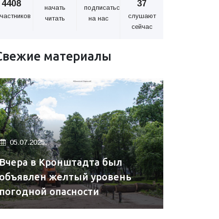
4408
37
начать
подписаться
частников
слушают
читать
на нас
сейчас
Свежие материалы
05.07.2025.
Вчера в Кронштадта был
объявлен желтый уровень
погодной опасности