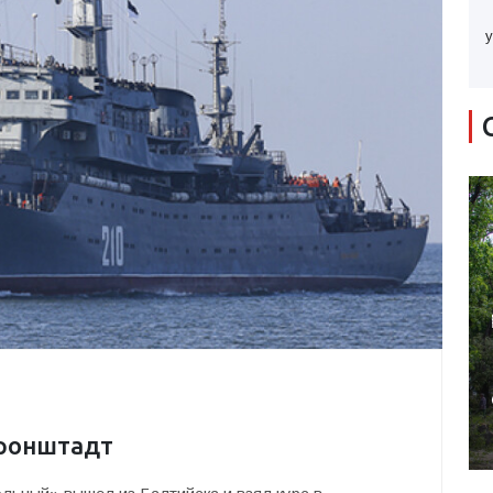
у
Кронштадт