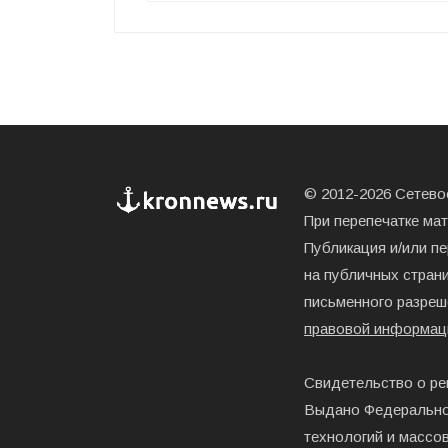
© 2012-2026 Сетевое
При перепечатке ма
Публикация и/или п
на публичных страни
письменного разреш
правовой информац
Свидетельство о ре
Выдано Федерально
технологий и массо