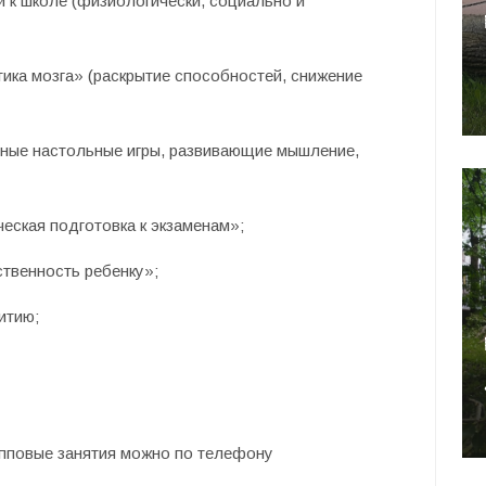
 к школе (физиологически, социально и
тика мозга» (раскрытие способностей, снижение
ьные настольные игры, развивающие мышление,
еская подготовка к экзаменам»;
ственность ребенку»;
итию;
упповые занятия можно по телефону