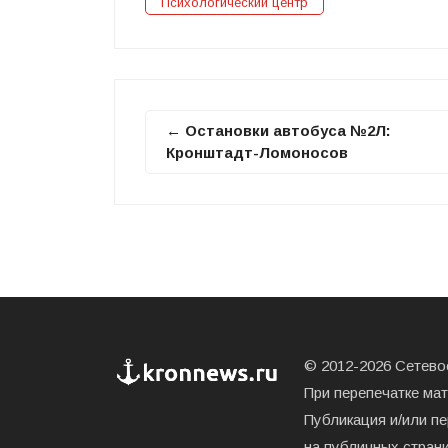
Психологический центр
← Остановки автобуса №2Л:
Кронштадт-Ломоносов
© 2012-2026 Сетевое
При перепечатке ма
Публикация и/или п
на публичных страни