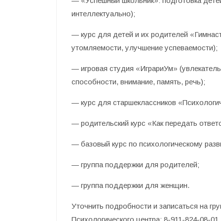
— «Успешный школьник»: подготовка детей
интеллектуально);
— курс для детей и их родителей «Гимнас
утомляемости, улучшение успеваемости);
— игровая студия «ИграриУм» (увлекател
способности, внимание, память, речь);
— курс для старшеклассников «Психологич
— родительский курс «Как передать ответ
— базовый курс по психологическому разв
— группа поддержки для родителей;
— группа поддержки для женщин.
Уточнить подробности и записаться на гр
Психологического центра: 8-911-824-08-01.