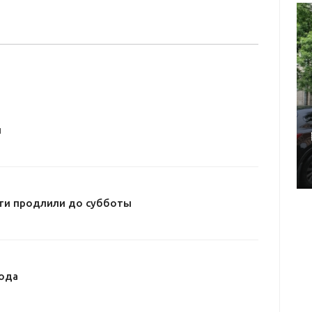
и
ти продлили до субботы
ода