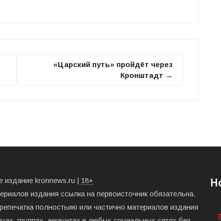
«Царский путь» пройдёт через
Кронштадт →
 издание kronnews.ru |
18+
Н
териалов издания ссылка на первоисточник обязательна.
ерепечатка полностьию или частично материалов издания
цах, группах, аккаунтах в любых социальных сетях без