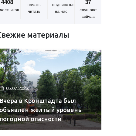
4408
37
начать
подписаться
частников
слушают
читать
на нас
сейчас
Свежие материалы
05.07.2025.
Вчера в Кронштадта был
объявлен желтый уровень
погодной опасности