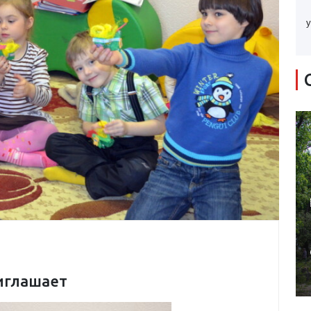
у
иглашает