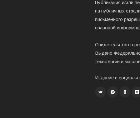
Публикация и/или п
на публичных страни
письменного разреш
правовой информац
Свидетельство о ре
Выдано Федерально
технологий и массо
Издание в социальн
Создание, хостинг и развитие – «Exholm»