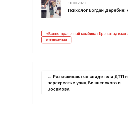
18.08.2023.
Психолог Богдан Дерябин: 
«Банно-прачечный комбинат Кронштадтског
отключения
← Разыскиваются свидетели ДТП н
перекрестке улиц Вишневского и
Зосимова