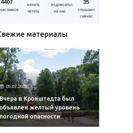
4407
35
начать
подписаться
частников
слушают
читать
на нас
сейчас
Свежие материалы
05.07.2025.
Вчера в Кронштадта был
объявлен желтый уровень
погодной опасности