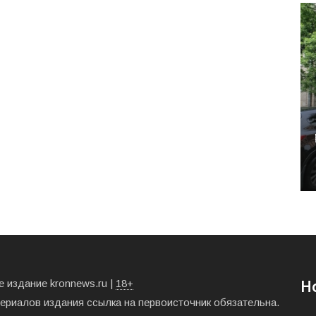
 издание kronnews.ru |
18+
Н
териалов издания ссылка на первоисточник обязательна.