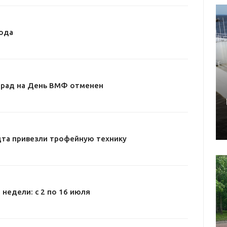
ода
арад на День ВМФ отменен
дта привезли трофейную технику
 недели: с 2 по 16 июля