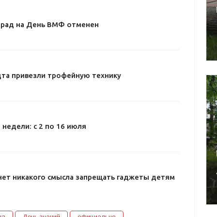
арад на День ВМФ отменен
дта привезли трофейную технику
 недели: с 2 по 16 июля
нет никакого смысла запрещать гаджеты детям
на
День знаний
официально