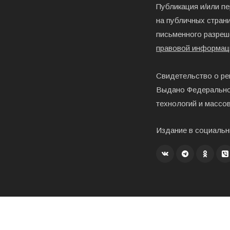
Публикация и/или п
на публичных страни
письменного разреш
правовой информац
Свидетельство о ре
Выдано Федерально
технологий и массо
Издание в социальн
Создание, хостинг и развитие – «Exholm»