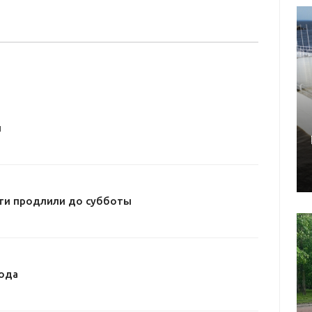
и
ти продлили до субботы
ода