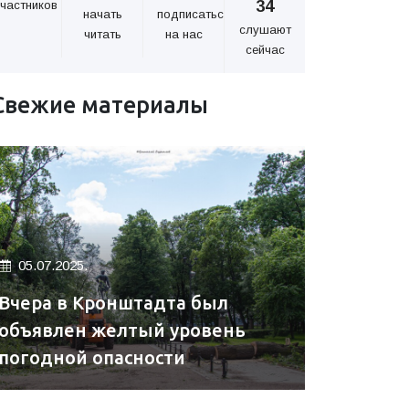
34
частников
начать
подписаться
слушают
читать
на нас
сейчас
Свежие материалы
05.07.2025.
Вчера в Кронштадта был
объявлен желтый уровень
погодной опасности