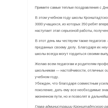
Примите самые теплые поздравления с Дне
В этом учебном году школы Кронштадтског
3000 учащихся, из которых 350 ребят впер
наступает этап серьезной работы, получен
В этот день мы чествуем также педагогов
преданных своему делу. Благодаря их не
школы всегда могут гордиться своими вып
Желаю всем педагогам и родителям профес
школьникам — настойчивости, отличных оц
учебном году.
Убежден, что благодаря совместным усил
поколение, дать ему все необходимые знан
жизненном пути, но и позволят в дальнейш
Глава администрации Кронштадтского рай