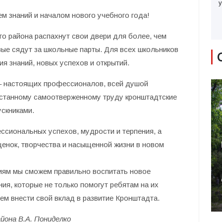
у
м знаний и началом нового учебного года!
о района распахнут свои двери для более, чем
вые сядут за школьные парты. Для всех школьников
ия знаний, новых успехов и открытий.
 – настоящих профессионалов, всей душой
устанному самоотверженному труду кронштадтские
ускниками.
сиональных успехов, мудрости и терпения, а
енок, творчества и насыщенной жизни в новом
иям мы сможем правильно воспитать новое
ия, которые не только помогут ребятам на их
ем внести свой вклад в развитие Кронштадта.
она В.А. Пониделко