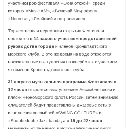
участники рок-фестиваля «Окна открой», среди
которых «Music AM», «Включай Микрофон»,
«Nomera», «Ямайский и островитяне».
Торжественная церемония открытия Фестиваля
состоится
в 14 часов с участием представителей
руководства города
и членов Кронштадтского
морского клуба. В это же время на воде откроются
показательные выступления на шверботах с участием
яхтсменов Кронштадтского яхт-клуба.
31 августа музыкальная программа Фестиваля в
12 часов
откроется выступлением Ансамбля песни и
пляски Черноморского флота России, затем вниманию
слушателей будут представлены джазовые сеты в
исполнении ансамблей «SWING COUTURE» и
«Shoobedoobe Jazz band», а
с 16 до 22 часов
музыканты крупнейшего в России Международного