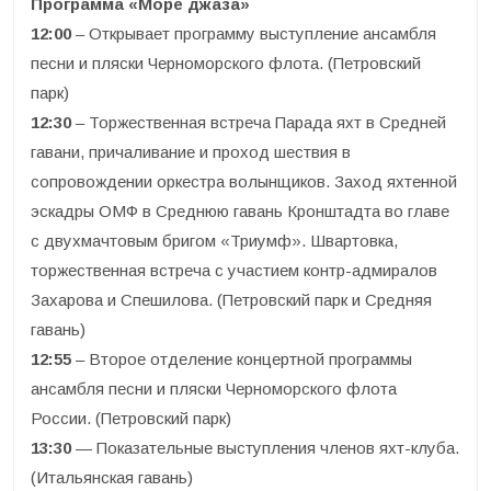
Программа «Море джаза»
12:00
– Открывает программу выступление ансамбля
песни и пляски Черноморского флота. (Петровский
парк)
12:30
– Торжественная встреча Парада яхт в Средней
гавани, причаливание и проход шествия в
сопровождении оркестра волынщиков. Заход яхтенной
эскадры ОМФ в Среднюю гавань Кронштадта во главе
с двухмачтовым бригом «Триумф». Швартовка,
торжественная встреча с участием контр-адмиралов
Захарова и Спешилова. (Петровский парк и Средняя
гавань)
12:55
– Второе отделение концертной программы
ансамбля песни и пляски Черноморского флота
России. (Петровский парк)
13:30
— Показательные выступления членов яхт-клуба.
(Итальянская гавань)