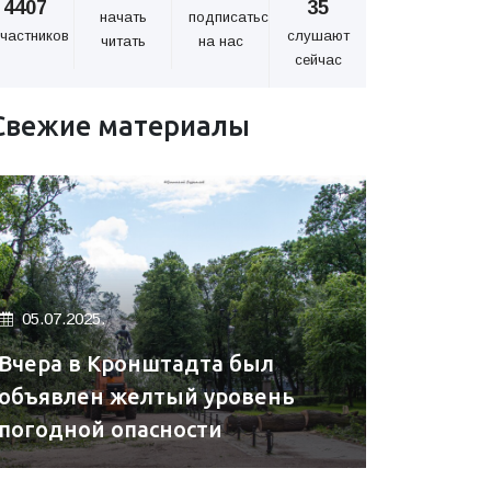
4407
35
начать
подписаться
частников
слушают
читать
на нас
сейчас
Свежие материалы
05.07.2025.
Вчера в Кронштадта был
объявлен желтый уровень
погодной опасности