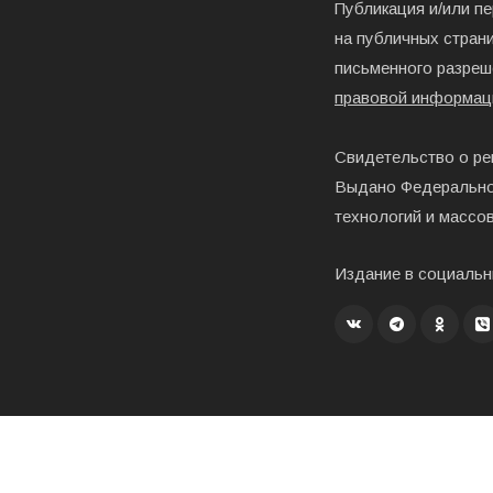
Публикация и/или п
на публичных страни
письменного разреш
правовой информац
Свидетельство о ре
Выдано Федерально
технологий и массо
Издание в социальн
Создание, хостинг и развитие – «Exholm»