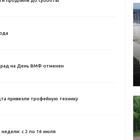
ти продлили до субботы
ода
арад на День ВМФ отменен
дта привезли трофейную технику
 недели: с 2 по 16 июля