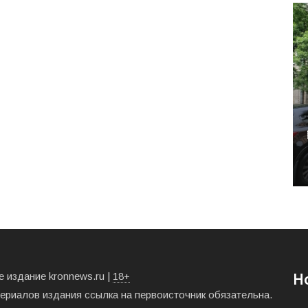
 издание kronnews.ru |
18+
Н
териалов издания ссылка на первоисточник обязательна.