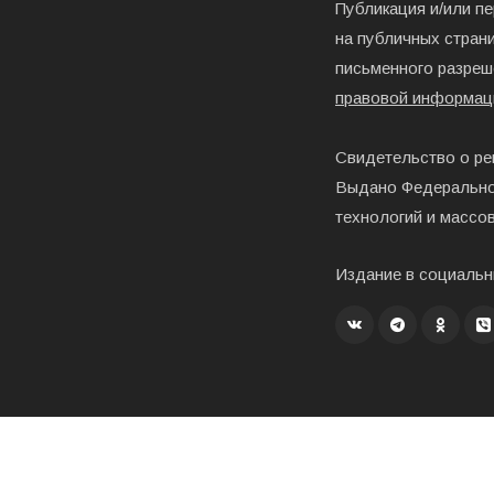
Публикация и/или п
на публичных страни
письменного разреш
правовой информац
Свидетельство о ре
Выдано Федерально
технологий и массо
Издание в социальн
Создание, хостинг и развитие – «Exholm»