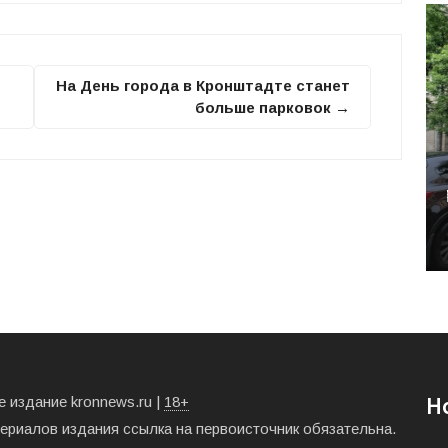
На День города в Кронштадте станет
больше парковок →
 издание kronnews.ru |
18+
Н
териалов издания ссылка на первоисточник обязательна.