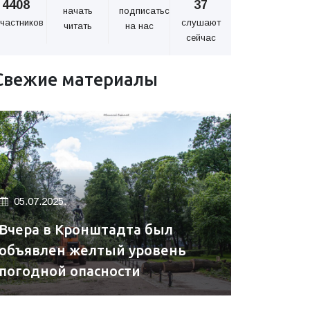
4408
37
начать
подписаться
частников
слушают
читать
на нас
сейчас
Свежие материалы
05.07.2025.
Вчера в Кронштадта был
объявлен желтый уровень
погодной опасности