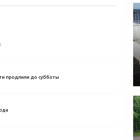
и
ти продлили до субботы
ода