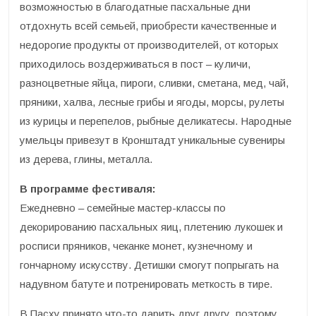
возможностью в благодатные пасхальные дни
отдохнуть всей семьей, приобрести качественные и
недорогие продукты от производителей, от которых
приходилось воздерживаться в пост – куличи,
разноцветные яйца, пироги, сливки, сметана, мед, чай,
пряники, халва, лесные грибы и ягоды, морсы, рулеты
из курицы и перепелов, рыбные деликатесы. Народные
умельцы привезут в Кронштадт уникальные сувениры
из дерева, глины, металла.
В программе фестиваля:
Ежедневно – семейные мастер-классы по
декорированию пасхальных яиц, плетению лукошек и
росписи пряников, чеканке монет, кузнечному и
гончарному искусству. Детишки смогут попрыгать на
надувном батуте и потренировать меткость в тире.
В Пасху принято что-то дарить друг другу, поэтому