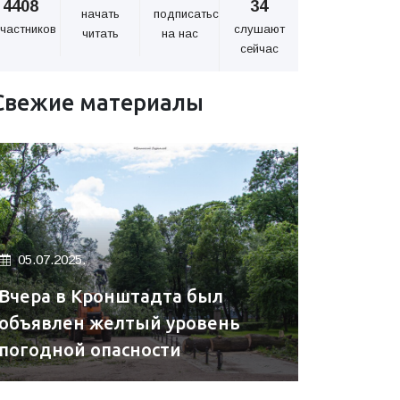
4408
34
начать
подписаться
частников
слушают
читать
на нас
сейчас
Свежие материалы
05.07.2025.
Вчера в Кронштадта был
объявлен желтый уровень
погодной опасности