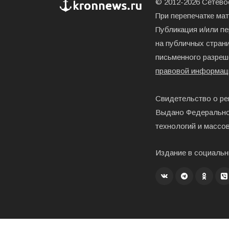
© 2012-2026 Сетевое
При перепечатке ма
Публикация и/или п
на публичных страни
письменного разреш
правовой информац
Свидетельство о ре
Выдано Федерально
технологий и массо
Издание в социальн