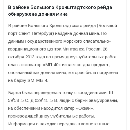
В районе Большого Кронштадтского рейда
обнаружена донная мина
В районе Большого Кронштадтского рейда (Большой
порт Санкт-Петербург) найдена донная мина. По
данным Государственного морского спасательно-
координационного центра Минтранса России, 28
октября 2013 года во время дноуглубительных работ
плав-экскаватор «МП-40» извлек со дна предмет,
опознанный как донная мина, которая была погружена
на баржу SM-MB-4.
Баржа была переведена в точку с координатами: Ш
59˚58´,5 С, Д 029˚41´,5 В, люди с баржи эвакуированы,
на обеспечении находится катер «Океан»,
производящей дноуглубительные работы.
Информация о находке передана в компетентные