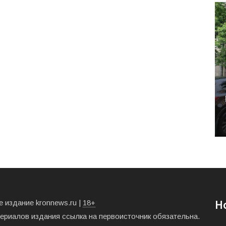
 издание kronnews.ru |
18+
Н
териалов издания ссылка на первоисточник обязательна.