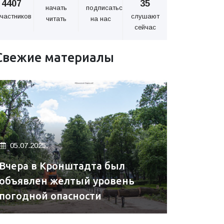
4407
35
начать
подписаться
частников
слушают
читать
на нас
сейчас
Свежие материалы
05.07.2025.
Вчера в Кронштадта был
объявлен желтый уровень
погодной опасности