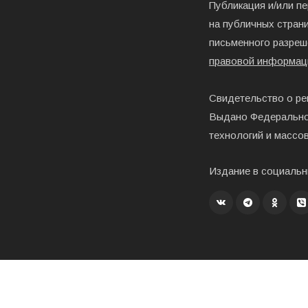
Публикация и/или п
на публичных страни
письменного разреш
правовой информац
Свидетельство о ре
Выдано Федерально
технологий и массо
Издание в социальн
Создание, хостинг и развитие – «Exholm»