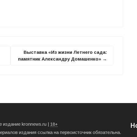
Выставка «Из жизни Летнего сада:
памятник Александру Домашенко» →
 издание kronnews.ru |
18+
Н
териалов издания ссылка на первоисточник обязательна.