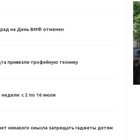
арад на День ВМФ отменен
дта привезли трофейную технику
 недели: с 2 по 16 июля
нет никакого смысла запрещать гаджеты детям