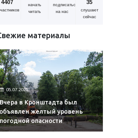
4407
35
начать
подписаться
частников
слушают
читать
на нас
сейчас
Свежие материалы
05.07.2025.
Вчера в Кронштадта был
объявлен желтый уровень
погодной опасности