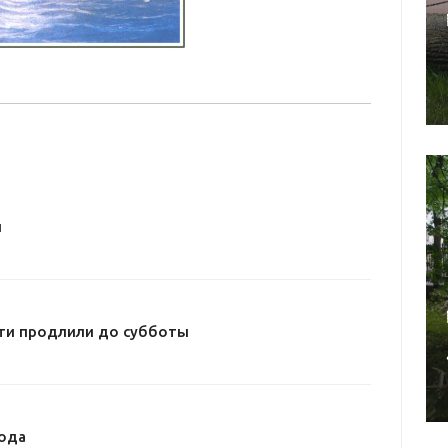
и
ти продлили до субботы
ода