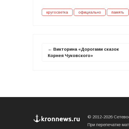
кругосветка
официально
память
← Викторина «Дорогами сказок
Корнея Чуковского»
© 2012-2026 Сетевое
При перепечатке ма