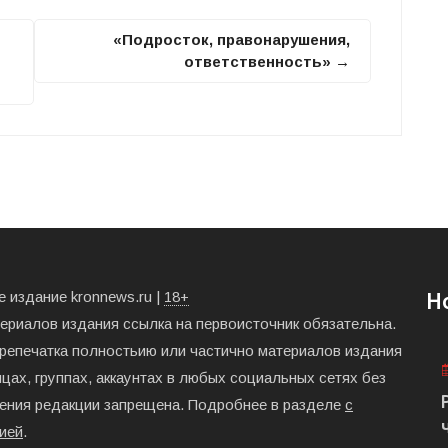
«Подросток, правонарушения,
ответственность» →
 издание kronnews.ru |
18+
Н
териалов издания ссылка на первоисточник обязательна.
ерепечатка полностьию или частично материалов издания
цах, группах, аккаунтах в любых социальных сетях без
ения редакции запрещена. Подробнее в разделе
с
ией
.