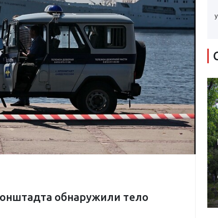
у
ронштадта обнаружили тело