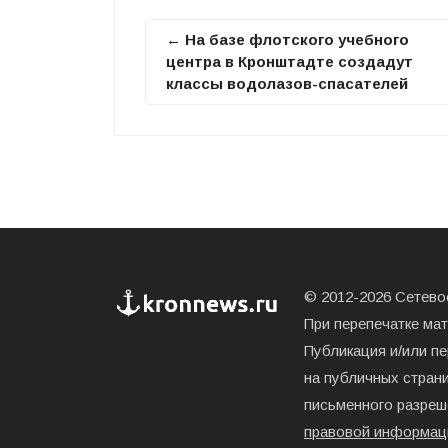
← На базе флотского учебного
центра в Кронштадте создадут
классы водолазов-спасателей
© 2012-2026 Сетевое
При перепечатке ма
Публикация и/или п
на публичных страни
письменного разреш
правовой информац