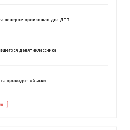
та вечером произошло два ДТП
вшегося девятиклассника
дта проходят обыски
ив