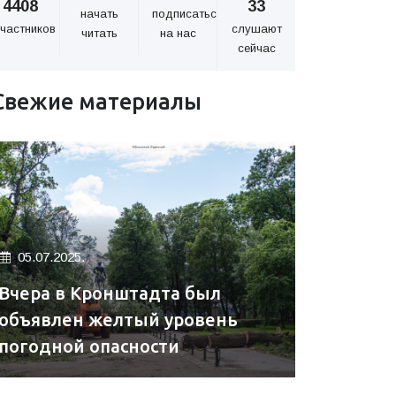
4408
33
начать
подписаться
частников
слушают
читать
на нас
сейчас
Свежие материалы
05.07.2025.
Вчера в Кронштадта был
объявлен желтый уровень
погодной опасности