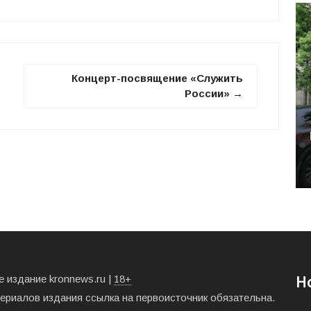
Концерт-посвящение «Служить
России» →
 издание kronnews.ru |
18+
Н
териалов издания ссылка на первоисточник обязательна.