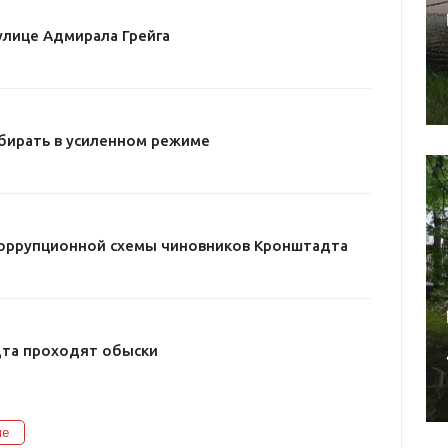
улице Адмирала Грейга
бирать в усиленном режиме
оррупционной схемы чиновников Кронштадта
дта проходят обыски
ие