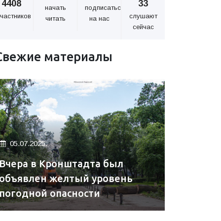
4408
33
начать
подписаться
частников
слушают
читать
на нас
сейчас
Свежие материалы
05.07.2025.
Вчера в Кронштадта был
объявлен желтый уровень
погодной опасности