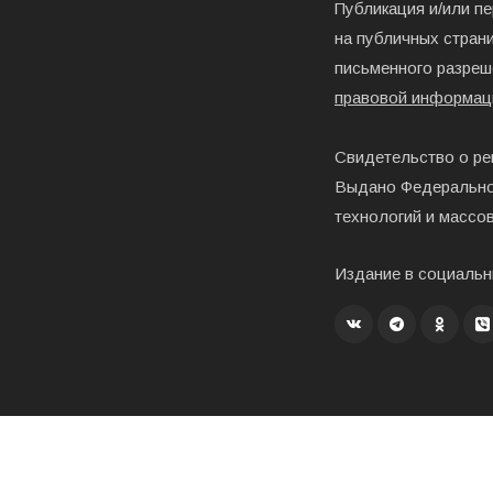
Публикация и/или п
на публичных страни
письменного разреш
правовой информац
Свидетельство о ре
Выдано Федерально
технологий и массо
Издание в социальн
Создание, хостинг и развитие – «Exholm»