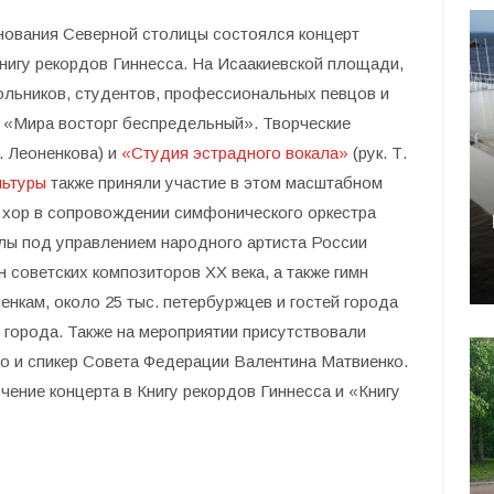
снования Северной столицы состоялся концерт
книгу рекордов Гиннесcа. На Исаакиевской площади,
кольников, студентов, профессиональных певцов и
 «Мира восторг беспредельный». Творческие
Н. Леоненкова) и
«Студия эстрадного вокала»
(рук. Т.
льтуры
также приняли участие в этом масштабном
 хор в сопровождении симфонического оркестра
лы под управлением народного артиста России
 советских композиторов ХХ века, а также гимн
нкам, около 25 тыс. петербуржцев и гостей города
 города. Также на мероприятии присутствовали
ко и спикер Совета Федерации Валентина Матвиенко.
чение концерта в Книгу рекордов Гиннесса и «Книгу