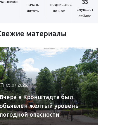
33
частников
начать
подписаться
слушают
читать
на нас
сейчас
Свежие материалы
05.07.2025.
Вчера в Кронштадта был
объявлен желтый уровень
погодной опасности