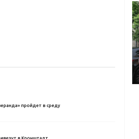
веранда» пройдет в среду
ривезут в Кронштадт