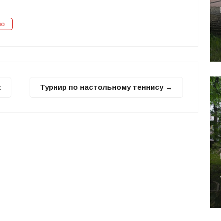
но
к
Турнир по настольному теннису →