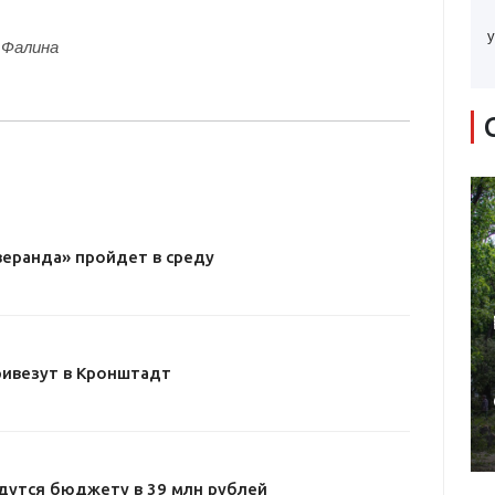
у
 Фалина
веранда» пройдет в среду
ривезут в Кронштадт
дутся бюджету в 39 млн рублей