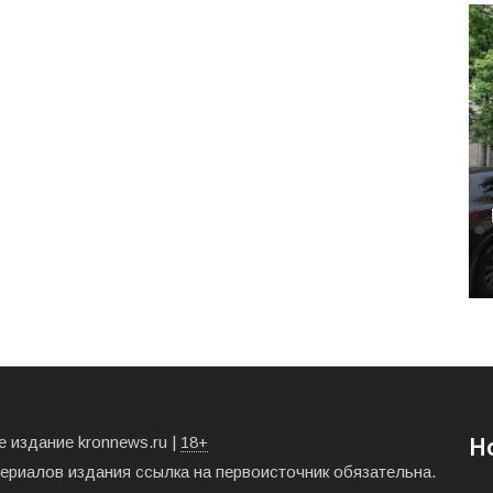
 издание kronnews.ru |
18+
Н
териалов издания ссылка на первоисточник обязательна.