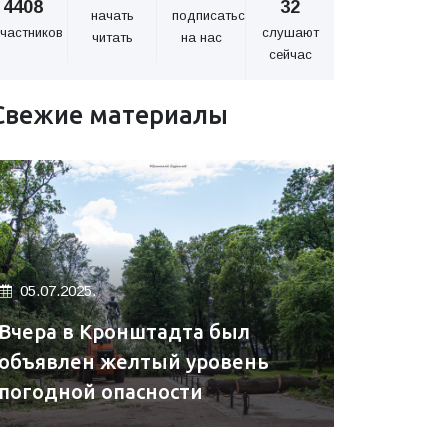
4408
32
начать
подписаться
частников
слушают
читать
на нас
сейчас
Свежие материалы
05.07.2025.
Вчера в Кронштадта был
объявлен желтый уровень
погодной опасности