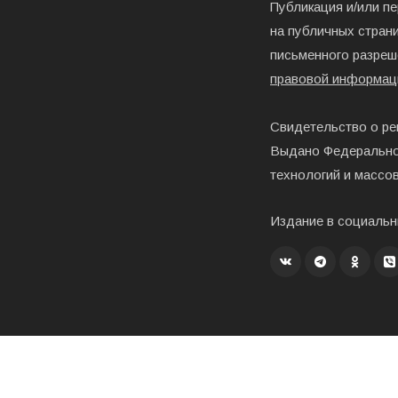
Публикация и/или п
на публичных страни
письменного разреш
правовой информац
Свидетельство о ре
Выдано Федерально
технологий и массо
Издание в социальн
Создание, хостинг и развитие – «Exholm»